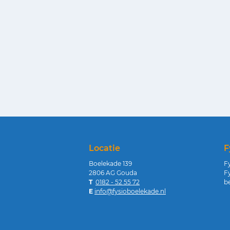
Locatie
F
Boelekade 139
F
2806 AG Gouda
Fy
T
0182 - 52 55 72
be
E
info@fysioboelekade.nl