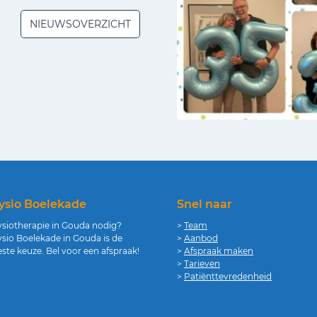
NIEUWSOVERZICHT
ysio Boelekade
Snel naar
ysiotherapie in Gouda nodig?
>
Team
sio Boelekade in Gouda is de
>
Aanbod
ste keuze. Bel voor een afspraak!
>
Afspraak maken
>
Tarieven
>
Patiënttevredenheid