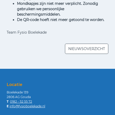
Mondkapjes zijn niet meer verplicht. Zonodig
gebruiken we persoonlijke
beschermingsmiddelen.
De QR-code hoeft niet meer getoond te worden.
Team Fysio Boelekade
NIEUWSOVERZICHT
Locatie
Boelekade 139
2806 AG Gouda
T
0182 - 52 55 72
E
info@fysioboelekade.nl