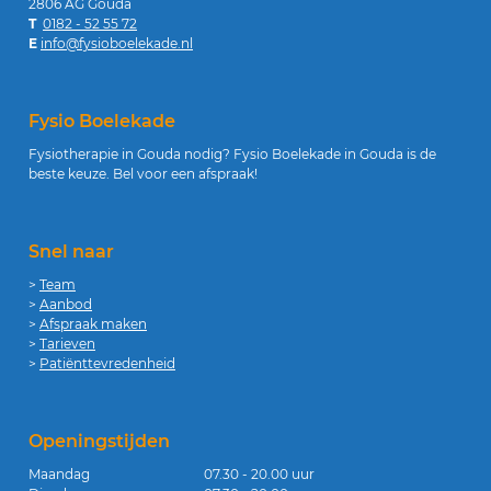
2806 AG Gouda
T
0182 - 52 55 72
E
info@fysioboelekade.nl
Fysio Boelekade
Fysiotherapie in Gouda nodig? Fysio Boelekade in Gouda is de
beste keuze. Bel voor een afspraak!
Snel naar
>
Team
>
Aanbod
>
Afspraak maken
>
Tarieven
>
Patiënttevredenheid
Openingstijden
Maandag
07.30 - 20.00 uur