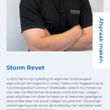
Afspraak maken
Storm Revet
In 2025 heb ik mijn opleiding tot algemeen fysiotherapeut
afgerond aan de Hogeschool Leiden. Tijdens mijn stageperiode bij
Fysiotherapeutisch Centrum Boelekade voelde ik mij meteen op
mijn plek. De sfeer binnen de praktijk vind ik echt top: collega’s
staan altijd klaar om elkaar te helpen en er heerst een gezellige en
persoonlijke sfeer met zowel collega’s als patiënten. Die prettige
werkomgeving zorgt ervoor dat ik elke dag met veel plezier werk
en mezelf hierin blijf ontwikkelen.