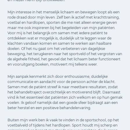
Mijn interesse in het menselijk lichaam en bewegen loopt als een
rode draad door mijn leven. Zelf ben ik actief met krachttraining,
voetbal en hardlopen, sporten die me niet alleen energie geven
maar me ook inspireren bij het begeleiden van mijn patiënten.
Voor mij is het belangrijk om samen met iedere patiënt te
ontdekken wat er mogelijk is, duidelijk uit te leggen waar de
klachten vandaan komen en samen te werken aan haalbare
doelen. Of het nu gaat om het verbeteren van dagelijkse
beweging, het terugkeren naar het sportveld of het vergroten van
de algehele fitheid, het gevoel dat het lichaam beter functioneert
en vooruitgang boeken, motiveert mij telkens weer.
Mijn aanpak kenmerkt zich door enthousiasme, duidelijke
communicatie en aandacht voor de persoon achter de klacht.
Samen met de patiënt streef ik naar meetbare resultaten, zodat
het behandeltraject overzichtelijk en motiverend blijft. Daarnaast
vind ik het essentieel dat patiënten zich welkom en op hun gemak
voelen. Ik geloof namelijk dat een goede sfeer bijdraagt aan een
beter herstel en een positieve behandelervaring.
Buiten mijn werk ben ik vaak te vinden in de sportschool, op het
voetbalveld of tijdens het hardlopen. Sport houdt mij scherp en