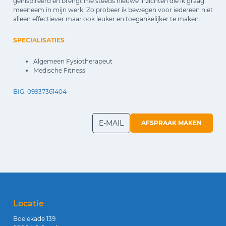
geïnspireerd en brengt me steeds nieuwe inzichten die ik graag
meeneem in mijn werk. Zo probeer ik bewegen voor iedereen niet
alleen effectiever maar ook leuker en toegankelijker te maken.
SPECIALISATIES
Algemeen Fysiotherapeut
Medische Fitness
BIG: 09937361404
E-MAIL
AFSPRAAK MAKEN
Locatie
Boelekade 139